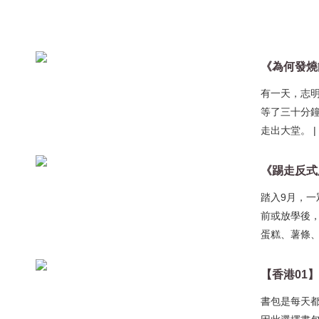
有一天，志
等了三十分
走出大堂。
|
《踢走反式
踏入9月，
前或放學後
蛋糕、薯條、
【香港01
書包是每天