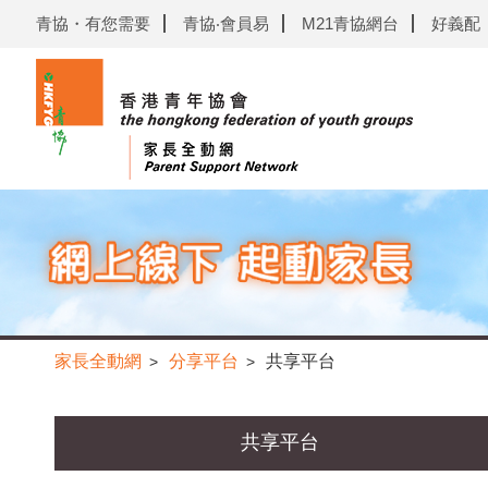
青協・有您需要
青協‧會員易
M21青協網台
好義配
家長全動網
分享平台
共享平台
>
>
共享平台