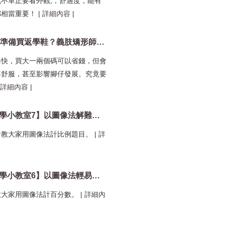
不單止要看外觀,，舒適度，能有
都相當重要！
|
詳細內容
|
【香港01】準備買返學鞋？義肢矯形師教你從外到內揀選
得快，買大一兩個碼可以省錢，但會
不舒服，甚至影響腳仔發展。究竟要
詳細內容
|
【新加坡數學小教室7】以圖像法解難 跳級學中學比例題目
會教大家用圖像法計比例題目。
|
詳
【新加坡數學小教室6】以圖像法輕易用加減乘除計百分率
教大家用圖像法計百分數。
|
詳細內