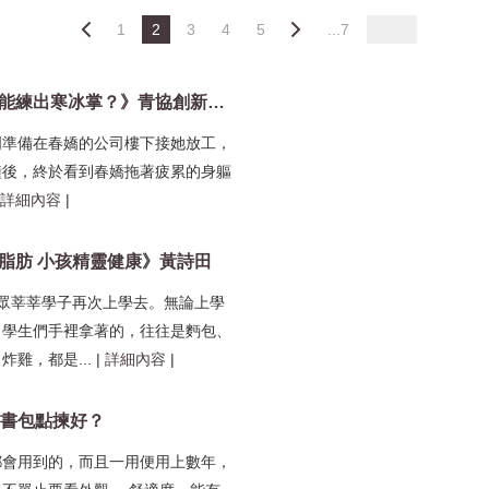
1
2
3
4
5
...7
《為何發燒能練出寒冰掌？》青協創新科學中心
明準備在春嬌的公司樓下接她放工，
鐘後，終於看到春嬌拖著疲累的身軀
詳細內容
|
脂肪 小孩精靈健康》黃詩田
一眾莘莘學子再次上學去。無論上學
，學生們手裡拿著的，往往是麪包、
炸雞，都是...
|
詳細內容
|
】書包點揀好？
都會用到的，而且一用便用上數年，