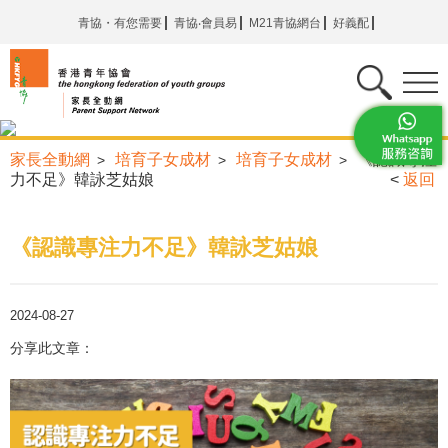
青協・有您需要
青協‧會員易
M21青協網台
好義配
家長全動網
培育子女成材
培育子女成材
《認識專注
>
>
>
力不足》韓詠芝姑娘
<
返回
《認識專注力不足》韓詠芝姑娘
2024-08-27
分享此文章：