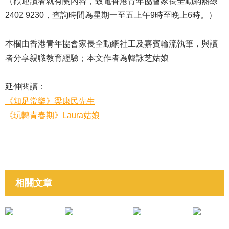
（歡迎讀者就有關內容，致電香港青年協會家長全動網熱線
2402 9230，查詢時間為星期一至五上午9時至晚上6時。）
本欄由香港青年協會家長全動網社工及嘉賓輪流執筆，與讀
者分享親職教育經驗；本文作者為韓詠芝姑娘
延伸閱讀：
《知足常樂》梁康民先生
《玩轉青春期》Laura姑娘
相關文章
培育子女成材
培育子女成材
《我不是「虎爸」「虎媽」-上》文廸姑娘