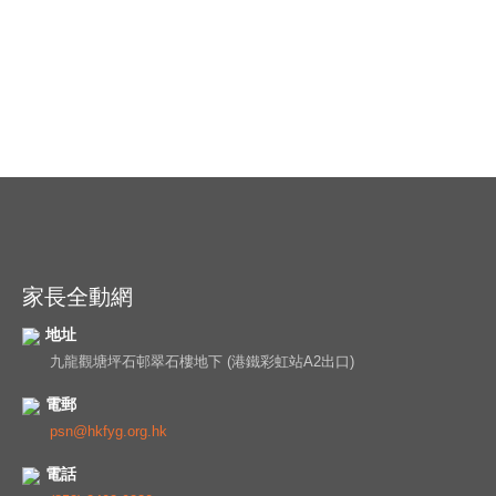
家長全動網
地址
九龍觀塘坪石邨翠石樓地下 (港鐵彩虹站A2出口)
電郵
psn@hkfyg.org.hk
電話