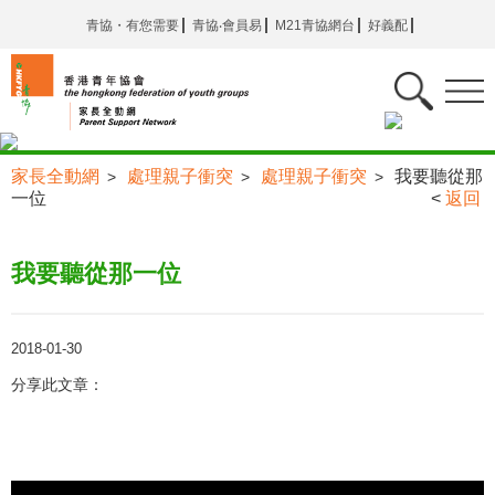
青協・有您需要
青協‧會員易
M21青協網台
好義配
家長全動網
處理親子衝突
處理親子衝突
我要聽從那
>
>
>
一位
<
返回
我要聽從那一位
2018-01-30
分享此文章：