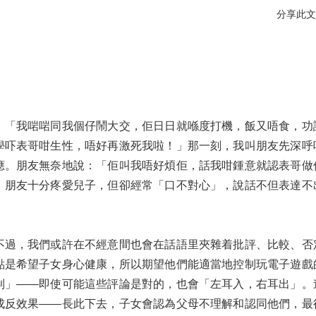
分享此文
：「我啱啱同我個仔鬧大交，佢日日就喺度打機，飯又唔食，功
學吓表哥咁生性，唔好再激死我啦！」那一刻，我叫朋友先深呼
應。朋友無奈地說：「佢叫我唔好煩佢，話我咁鍾意就認表哥做
，朋友十分疼愛兒子，但卻經常「口不對心」，說話不但表達不
不過，我們或許在不經意間也會在話語里夾雜着批評、比較、否
點是希望子女身心健康，所以期望他們能適當地控制玩電子遊戲
制」——即使可能這些評論是對的，也會「左耳入，右耳出」。
成反效果——長此下去，子女會認為父母不理解和認同他們，最