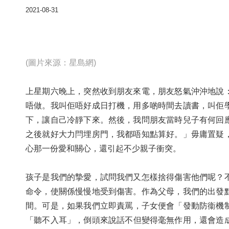
2021-08-31
(圖片來源：星島網)
上星期六晚上，突然收到朋友來電，朋友怒氣沖沖地說
唔做。我叫佢唔好成日打機，用多啲時間去讀書，叫佢
下，讓自己冷靜下來。然後，我問朋友當時兒子有何回
之後就好大力閂埋房門，我都唔知點算好。」毋庸置疑
心那一份愛和關心，還引起不少親子衝突。
孩子是我們的摯愛，試問我們又怎樣捨得傷害他們呢？
命令，使關係慢慢地受到傷害。作為父母，我們的出發
間。可是，如果我們立即責罵，子女便會「發動防衞機
「聽不入耳」，倒頭來說話不但變得毫無作用，還會造