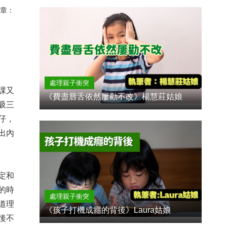
章：
處理親子衝突
課又
《費盡唇舌依然屢勸不改》楊慧莊姑娘
吸三
仔，
出內
定和
的時
處理親子衝突
道理
《孩子打機成癮的背後》Laura姑娘
後不