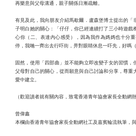
再樂意與父母溝通，親子關係日漸疏離。
有見及此，我向朋友介紹馬歇爾．盧森堡博士提出的「
子明白她的關心：「仔仔，你已經連續打了三小時遊戲
心你（二、表達內心感受），因為我作為媽媽也十分重
停，我哋一齊出去行吓街，畀對眼睛休息一吓先，好嗎
固然，使用「四部曲」並不能夠立即改變子女的習慣，
父母對自己的關心，從而願意與自己討論和分享，尊重
愛中建立。
（歡迎讀者就有關內容，致電香港青年協會家長全動網熱綫：
曾偉鑫
本欄由香港青年協會家長全動網社工及嘉賓輪流執筆，