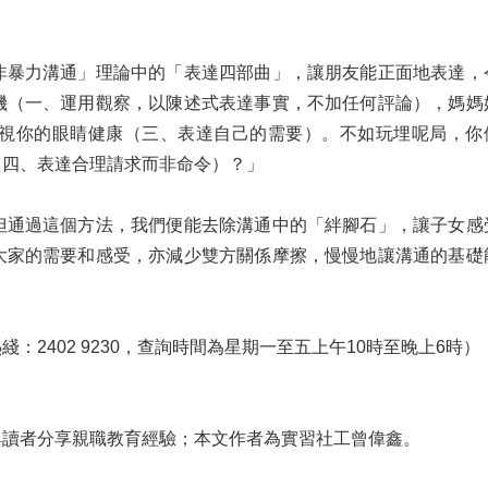
非暴力溝通」理論中的「表達四部曲」，讓朋友能正面地表達，
機（一、運用觀察，以陳述式表達事實，不加任何評論），媽媽
視你的眼睛健康（三、表達自己的需要）。不如玩埋呢局，你
（四、表達合理請求而非命令）？」
但通過這個方法，我們便能去除溝通中的「絆腳石」，讓子女感
大家的需要和感受，亦減少雙方關係摩擦，慢慢地讓溝通的基礎
2402 9230，查詢時間為星期一至五上午10時至晚上6時）
與讀者分享親職教育經驗；本文作者為實習社工曾偉鑫。