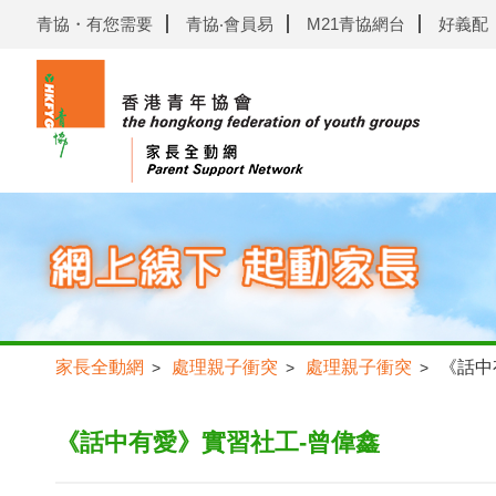
青協・有您需要
青協‧會員易
M21青協網台
好義配
家長全動網
處理親子衝突
處理親子衝突
《話中
>
>
>
《話中有愛》實習社工-曾偉鑫