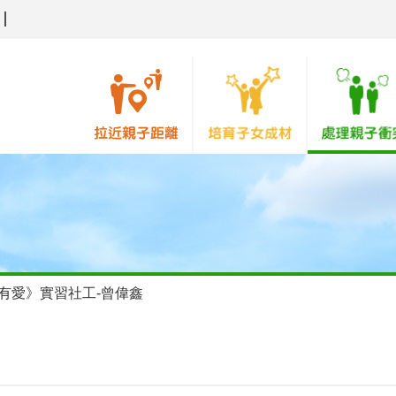
有愛》實習社工-曾偉鑫