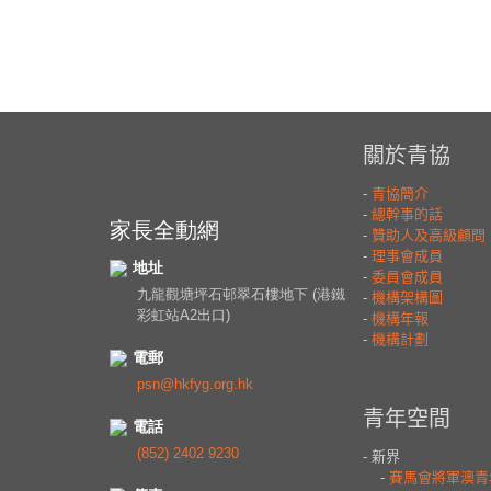
家長全動網
地址
九龍觀塘坪石邨翠石樓地下 (港鐵
彩虹站A2出口)
電郵
psn@hkfyg.org.hk
電話
(852) 2402 9230