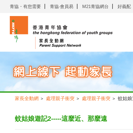
青協・有您需要
青協‧會員易
M21青協網台
好義配
家長全動網
處理親子衝突
處理親子衝突
蚊姑娘遊
>
>
>
蚊姑娘遊記2-----這麼近、那麼遠