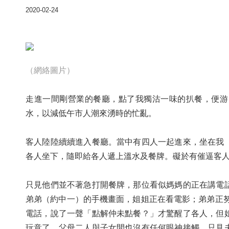
2020-02-24
（網絡圖片）
走進一間剛營業的餐廳，點了我獨沽一味的扒餐，便游
水，以減低午市人潮來湧時的忙亂。
客人陸陸續續進入餐廳。當中有四人一起進來，坐在我
各人坐下，隨即給各人遞上溫水及餐牌。礙於有催逼客
只見他們並不著急打開餐牌，那位看似媽媽的正在講電
弟弟（約中一）的手機畫面，姐姐正在看電影；弟弟正努
電話，說了一聲「點解仲未點餐？」才驚醒了各人，但
玩意了。父母二人與子女間也沒有任何眼神接觸，只見