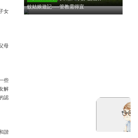
蚊姑娘遊記-----管教需得宜
子女
父母
一些
女解
的認
和諧