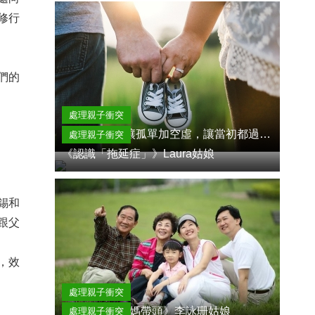
修行
們的
處理親子衝突
《婚紗背後–讓孤單加空虛，讓當初都過去？（上）》艾文妮姑娘
處理親子衝突
《認識「拖延症」》Laura姑娘
錫和
跟父
，效
處理親子衝突
《快樂，由爸媽帶頭》李詠珊姑娘
處理親子衝突