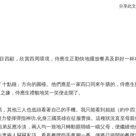
分享此文
目四顧，欣賞四周環境，侍應生正勤快地擺放餐具及斟好一杯
「十點鐘」方向的圓檯。他們應是一家四口同來午膳的，侍應生
人之嫌，侍應生禮貌地笑一笑便走開了。
話，其他三人也低頭看著自己的手機。我只能看到姐姐（約中四
力發揮彈指神功,化身三國英雄在征服曹操。這種狀況直至母親
姐弟反應冷淡，兩人均一致地只轉動眼睛瞄一瞄父母，便繼續他
夫妻兩人竊竊私語、看着餐牌指手畫腳一番，便將已揭開的餐牌