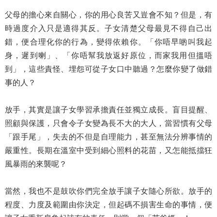
父母的擔心來自關心，你的用心良苦又豈會不知？但是，有
時過度介入只是適得其反。子女清楚父母最見不得自己出
錯，便合理化你的行為，變得依賴你。「你唔早啲叫我起
身，遲到喇」、「你唔幫我放返好原位，而家我用但搵唔
到」，這些責怪、埋怨可從子女口中聽過？怎麼你變了做錯
事的人？
放手，其實是讓子女學習承擔責任並獨立成長。盲目提醒、
照顧與保護，只會令子女變為長不大的大人，當習慣有父母
「跟手尾」，失去的不但是自理能力，甚至無法分辨事情的
嚴重性。長期在溫室中受到細心照料的花苗，又怎能抵擋狂
風暴雨的來襲呢？
當然，我也不是鼓吹你們完全放手讓子女隨心所欲。放手的
程度、力度及範圍由你決定，但起碼不損害生命的事情，便