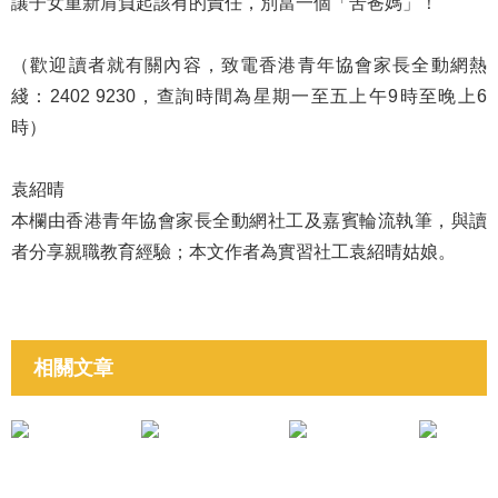
讓子女重新肩負起該有的責任，別當一個「苦爸媽」！
（歡迎讀者就有關內容，致電香港青年協會家長全動網熱
綫：2402 9230，查詢時間為星期一至五上午9時至晚上6
時）
袁紹晴
本欄由香港青年協會家長全動網社工及嘉賓輪流執筆，與讀
者分享親職教育經驗；本文作者為實習社工袁紹晴姑娘。
相關文章
培育子女成材
培育子女成材
《培養子女的「數碼素養」》凌婉君
《孩子哭鬧的背後》文