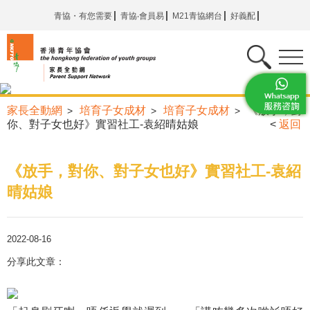
青協・有您需要
青協‧會員易
M21青協網台
好義配
家長全動網
培育子女成材
培育子女成材
《放手，對
>
>
>
你、對子女也好》實習社工-袁紹晴姑娘
<
返回
《放手，對你、對子女也好》實習社工-袁紹
晴姑娘
2022-08-16
分享此文章：