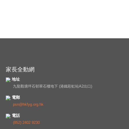
家長全動網
地址
九龍觀塘坪石邨翠石樓地下 (港鐵彩虹站A2出口)
電郵
psn@hkfyg.org.hk
電話
(852) 2402 9230