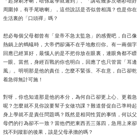
「起身刷牙喇，唔係返學就遲到」、「講咗幾多次啲衫唔好
周圍掉，有手尾啲喇」，這些說話是否似曾相識？也是你在
生活裏的「口頭禪」嗎？
想必每個父母都曾有「皇帝不急太監急」的感覺吧，自己像
熱鍋上的螞蟻時，大帝們卻滿不在乎地敷衍你。有一兩個字
回應已經算好，最惱人的是不把你放在眼裏，連眼角都不瞟
一眼。當然，身經百戰的你也明白，回應了也只管當「耳邊
風」。明明那是他的責任，怎麼不緊張、不在意，自己卻乾
着急得無計可施！
對呀，你也知道那是他的本分，為何自己卻更上心、更着急
呢？怎麼就不見你說要幫子女做功課？難道督促自己準時起
身上學就不是責任問題嗎？既然是相同性質的事情，何以父
母們的行為卻不一致？當他們把東西丟三落四，急用上來卻
找不到蹤影的後果，該是父母承擔的嗎？