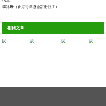
撰文:
李詠珊（香港青年協會註冊社工）
相關文章
處理親子衝突
處理親子衝突
親子真情故事《誤會》
《認識「拖延症」》Lau