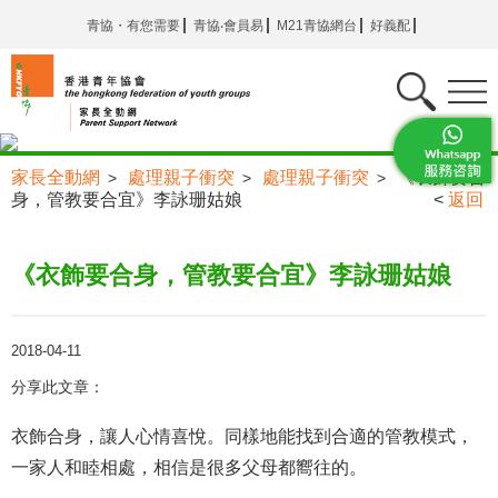
青協・有您需要
青協‧會員易
M21青協網台
好義配
家長全動網
處理親子衝突
處理親子衝突
《衣飾要合
>
>
>
身，管教要合宜》李詠珊姑娘
<
返回
《衣飾要合身，管教要合宜》李詠珊姑娘
2018-04-11
分享此文章：
衣飾合身，讓人心情喜悅。同樣地能找到合適的管教模式，
一家人和睦相處，相信是很多父母都嚮往的。